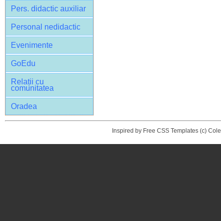
Pers. didactic auxiliar
Personal nedidactic
Evenimente
GoEdu
Relații cu
comunitatea
Oradea
Inspired by Free CSS Templates (c) Col