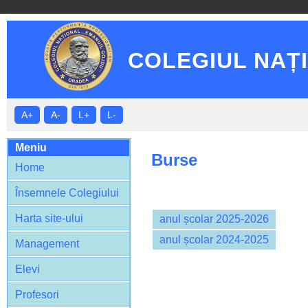
COLEGIUL NAȚ
A+
A-
L+
L-
Meniu
Burse
Home
Însemnele Colegiului
Harta site-ului
anul școlar 2025-2026
anul școlar 2024-2025
Management
Elevi
Profesori